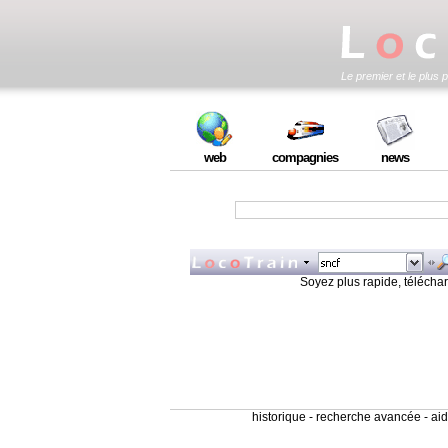
Le premier et le plus 
web
compagnies
news
Soyez plus rapide, téléchar
historique
-
recherche avancée
-
ai