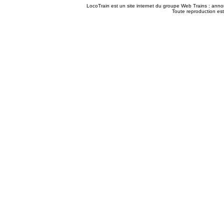
LocoTrain est un site internet du
groupe Web Trains
:
anno
Toute reproduction est